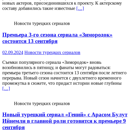
новых актеров, присоединившихся к проекту. К актерскому
составу добавились такие известные
[…]
Новости турецких сериалов
Премьера 3-го сезона сериала «Зимородок»
состоится 13 сентября
02.09.2024
Новости турецких сериалов
Съемки популярного сериала «Зимородок» вновь
возобновились в пятницу, и фанаты могут радоваться:
премьера третьего сезона состоится 13 сентября после летнего
перерыва. Новый сезон начнется с двухлетнего временного
промежутка в сюжете, что придаст истории новые глубины
[…]
Новости турецких сериалов
Новый турецкий сериал «Гений» с Арасом Булут
Ийнемли в главной роли готовится к премьере 9
сентября