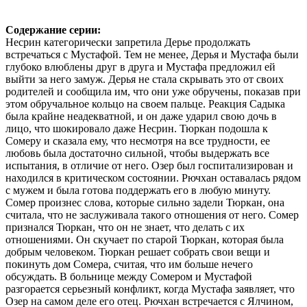
Содержание серии:
Несрин категорически запретила Дерье продолжать
встречаться с Мустафой. Тем не менее, Дерья и Мустафа были
глубоко влюблены друг в друга и Мустафа предложил ей
выйти за него замуж. Дерья не стала скрывать это от своих
родителей и сообщила им, что они уже обручены, показав при
этом обручальное кольцо на своем пальце. Реакция Садыка
была крайне неадекватной, и он даже ударил свою дочь в
лицо, что шокировало даже Несрин. Тюркан подошла к
Сомеру и сказала ему, что несмотря на все трудности, ее
любовь была достаточно сильной, чтобы выдержать все
испытания, в отличие от него. Озер был госпитализирован и
находился в критическом состоянии. Рючхан оставалась рядом
с мужем и была готова поддержать его в любую минуту.
Сомер произнес слова, которые сильно задели Тюркан, она
считала, что не заслуживала такого отношения от него. Сомер
признался Тюркан, что он не знает, что делать с их
отношениями. Он скучает по старой Тюркан, которая была
добрым человеком. Тюркан решает собрать свои вещи и
покинуть дом Сомера, считая, что им больше нечего
обсуждать. В больнице между Сомером и Мустафой
разгорается серьезный конфликт, когда Мустафа заявляет, что
Озер на самом деле его отец. Рючхан встречается с Ялчином,