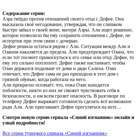
Содержание серии:
Азра твёрдо против отношений своего отца с Дефне. Она
высказала своё негодование, утверждая, что он слишком
быстро забыл о своей жене, матери Азры. Али ищет решение,
которое позволило бы ему сохранить отношения с Дефне, не
испортив при этом связи с дочерью.
Дефне решила остаться рядом с Али. Ситуация между Али и
Озаном накаляется до предела. Али предупреждает Озана, что
если тот посмеет прикоснуться к его семье или отцу Дефне, то
ему это сильно поплохеет. Дефне также настаивает, чтобы
Озан держался подальше от дома и дяди Салиха. Озан
отвечает, что Дефне сама не раз приходила в этот дом с
грязной обувью, когда работала на него.
Али прекрасно осознаёт, что, пока Озан находится
поблизости, никто из них не сможет чувствовать себя в
безопасности, и им всем грозит опасность. В разговоре по
телефону Дефне выражает готовность сделать всё возможное
ради Али. Али приглашает Дефне прогуляться на яхте…
Смотри новую серию сериала «Синий изгнанник» онлайн и
узнай подробности!
Все серии турецкого сериала «Синий изгнанник»