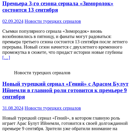
Премьера 3-го сезона сериала «Зимородок»
состоится 13 сентября
02.09.2024
Новости турецких сериалов
Съемки популярного сериала «Зимородок» вновь
возобновились в пятницу, и фанаты могут радоваться:
премьера третьего сезона состоится 13 сентября после летнего
перерыва. Новый сезон начнется с двухлетнего временного
промежутка в сюжете, что придаст истории новые глубины
[…]
Новости турецких сериалов
Новый турецкий сериал «Гений» с Арасом Булут
Ийнемли в главной роли готовится к премьере 9
сентября
31.08.2024
Новости турецких сериалов
Новый турецкий сериал «Гений», в котором главную роль
играет Арас Булут Ийнемли, готовится к своей долгожданной
премьере 9 сентября. Зрители уже обратили внимание на