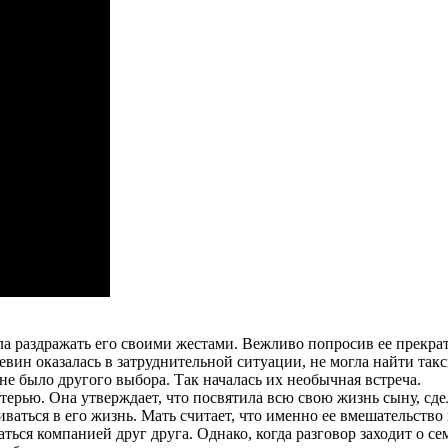
ала раздражать его своими жестами. Вежливо попросив ее прекра
евин оказалась в затруднительной ситуации, не могла найти так
е не было другого выбора. Так началась их необычная встреча.
рью. Она утверждает, что посвятила всю свою жизнь сыну, сдела
иваться в его жизнь. Мать считает, что именно ее вмешательство
ся компанией друг друга. Однако, когда разговор заходит о семь