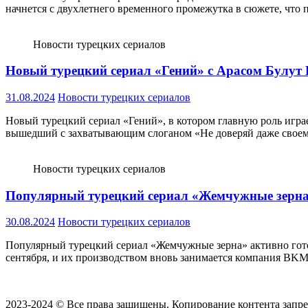
начнется с двухлетнего временного промежутка в сюжете, что
Новости турецких сериалов
Новый турецкий сериал «Гений» с Арасом Булут И
31.08.2024
Новости турецких сериалов
Новый турецкий сериал «Гений», в котором главную роль играе
вышедший с захватывающим слоганом «Не доверяй даже своем
Новости турецких сериалов
Популярный турецкий сериал «Жемчужные зерна» 
30.08.2024
Новости турецких сериалов
Популярный турецкий сериал «Жемчужные зерна» активно готов
сентября, и их производством вновь занимается компания BKM
2023-2024 © Все права защищены. Копирование контента запреще