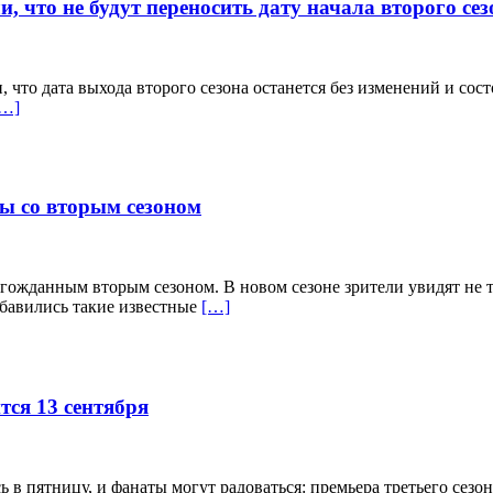
 что не будут переносить дату начала второго сез
то дата выхода второго сезона останется без изменений и состо
[…]
ны со вторым сезоном
лгожданным вторым сезоном. В новом сезоне зрители увидят не 
обавились такие известные
[…]
тся 13 сентября
в пятницу, и фанаты могут радоваться: премьера третьего сезон