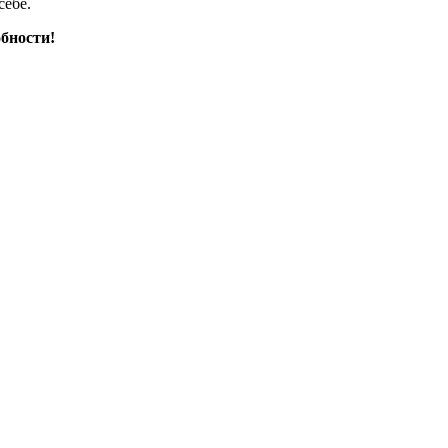
себе.
бности!