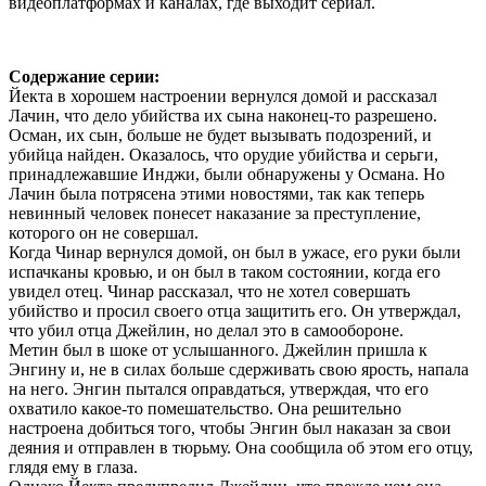
видеоплатформах и каналах, где выходит сериал.
Содержание серии:
Йекта в хорошем настроении вернулся домой и рассказал
Лачин, что дело убийства их сына наконец-то разрешено.
Осман, их сын, больше не будет вызывать подозрений, и
убийца найден. Оказалось, что орудие убийства и серьги,
принадлежавшие Инджи, были обнаружены у Османа. Но
Лачин была потрясена этими новостями, так как теперь
невинный человек понесет наказание за преступление,
которого он не совершал.
Когда Чинар вернулся домой, он был в ужасе, его руки были
испачканы кровью, и он был в таком состоянии, когда его
увидел отец. Чинар рассказал, что не хотел совершать
убийство и просил своего отца защитить его. Он утверждал,
что убил отца Джейлин, но делал это в самообороне.
Метин был в шоке от услышанного. Джейлин пришла к
Энгину и, не в силах больше сдерживать свою ярость, напала
на него. Энгин пытался оправдаться, утверждая, что его
охватило какое-то помешательство. Она решительно
настроена добиться того, чтобы Энгин был наказан за свои
деяния и отправлен в тюрьму. Она сообщила об этом его отцу,
глядя ему в глаза.