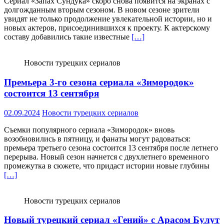
Сериал «Запах Сундука» скоро снова появится на экранах с
долгожданным вторым сезоном. В новом сезоне зрители
увидят не только продолжение увлекательной истории, но и
новых актеров, присоединившихся к проекту. К актерскому
составу добавились такие известные
[…]
Новости турецких сериалов
Премьера 3-го сезона сериала «Зимородок»
состоится 13 сентября
02.09.2024
Новости турецких сериалов
Съемки популярного сериала «Зимородок» вновь
возобновились в пятницу, и фанаты могут радоваться:
премьера третьего сезона состоится 13 сентября после летнего
перерыва. Новый сезон начнется с двухлетнего временного
промежутка в сюжете, что придаст истории новые глубины
[…]
Новости турецких сериалов
Новый турецкий сериал «Гений» с Арасом Булут