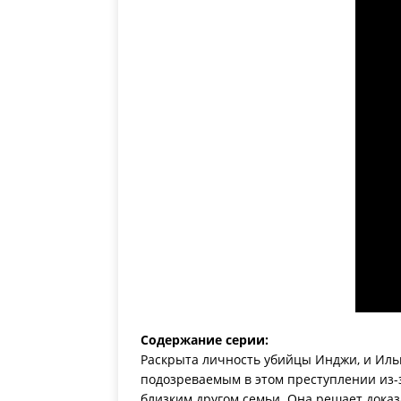
Содержание серии:
Раскрыта личность убийцы Инджи, и Ильг
подозреваемым в этом преступлении из-за
близким другом семьи. Она решает доказа