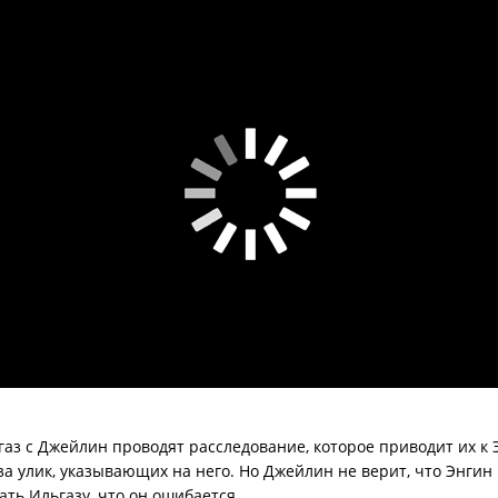
аз с Джейлин проводят расследование, которое приводит их к 
 улик, указывающих на него. Но Джейлин не верит, что Энгин мо
ть Ильгазу, что он ошибается.