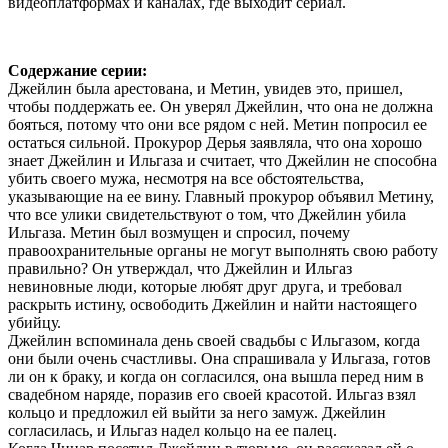
видеоплатформах и каналах, где выходит сериал.
Содержание серии:
Джейлин была арестована, и Метин, увидев это, пришел,
чтобы поддержать ее. Он уверял Джейлин, что она не должна
бояться, потому что они все рядом с ней. Метин попросил ее
остаться сильной. Прокурор Дерья заявляла, что она хорошо
знает Джейлин и Ильгаза и считает, что Джейлин не способна
убить своего мужа, несмотря на все обстоятельства,
указывающие на ее вину. Главный прокурор объявил Метину,
что все улики свидетельствуют о том, что Джейлин убила
Ильгаза. Метин был возмущен и спросил, почему
правоохранительные органы не могут выполнять свою работу
правильно? Он утверждал, что Джейлин и Ильгаз
невиновные люди, которые любят друг друга, и требовал
раскрыть истину, освободить Джейлин и найти настоящего
убийцу.
Джейлин вспоминала день своей свадьбы с Ильгазом, когда
они были очень счастливы. Она спрашивала у Ильгаза, готов
ли он к браку, и когда он согласился, она вышла перед ним в
свадебном наряде, поразив его своей красотой. Ильгаз взял
кольцо и предложил ей выйти за него замуж. Джейлин
согласилась, и Ильгаз надел кольцо на ее палец.