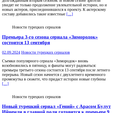
долгожданным вторым сезоном. В новом сезоне зрители
увидят не только продолжение увлекательной истории, но и
новых актеров, присоединившихся к проекту. К актерскому
составу добавились такие известные
[…]
Новости турецких сериалов
Премьера 3-го сезона сериала «Зимородок»
состоится 13 сентября
02.09.2024
Новости турецких сериалов
Съемки популярного сериала «Зимородок» вновь
возобновились в пятницу, и фанаты могут радоваться:
премьера третьего сезона состоится 13 сентября после летнего
перерыва. Новый сезон начнется с двухлетнего временного
промежутка в сюжете, что придаст истории новые глубины
[…]
Новости турецких сериалов
Новый турецкий сериал «Гений» с Арасом Булут
Ийнемли в главной роли готовится к премьере 9