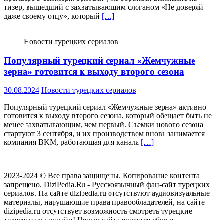
тизер, вышедший с захватывающим слоганом «Не доверяй
даже своему отцу», который
[…]
Новости турецких сериалов
Популярный турецкий сериал «Жемчужные
зерна» готовится к выходу второго сезона
30.08.2024
Новости турецких сериалов
Популярный турецкий сериал «Жемчужные зерна» активно
готовится к выходу второго сезона, который обещает быть не
менее захватывающим, чем первый. Съемки нового сезона
стартуют 3 сентября, и их производством вновь занимается
компания BKM, работающая для канала
[…]
2023-2024 © Все права защищены. Копирование контента
запрещено. DiziPedia.Ru - Русскоязычный фан-сайт турецких
сериалов. На сайте dizipedia.ru отсутствуют аудиовизуальные
материалы, нарушающие права правообладателей, на сайте
dizipedia.ru отсутствует возможность смотреть турецкие
телесериалы онлайн! Целью сайта является сбор и