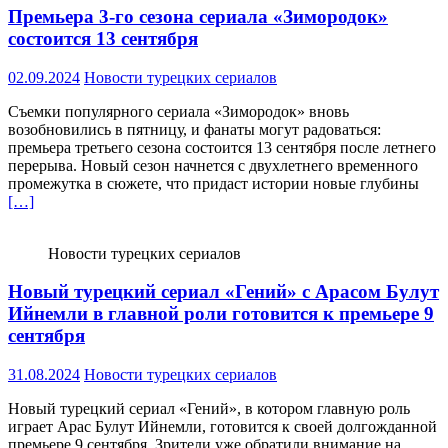
Премьера 3-го сезона сериала «Зимородок»
состоится 13 сентября
02.09.2024
Новости турецких сериалов
Съемки популярного сериала «Зимородок» вновь
возобновились в пятницу, и фанаты могут радоваться:
премьера третьего сезона состоится 13 сентября после летнего
перерыва. Новый сезон начнется с двухлетнего временного
промежутка в сюжете, что придаст истории новые глубины
[…]
Новости турецких сериалов
Новый турецкий сериал «Гений» с Арасом Булут
Ийнемли в главной роли готовится к премьере 9
сентября
31.08.2024
Новости турецких сериалов
Новый турецкий сериал «Гений», в котором главную роль
играет Арас Булут Ийнемли, готовится к своей долгожданной
премьере 9 сентября. Зрители уже обратили внимание на