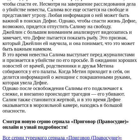
чтобы спасти ее. Несмотря на завершение расследования дела
о убийстве невесты, Салима все еще остается на свободе и
представляет угрозу. Любая информация о ней может быть
важной в поисках Дефне. Однако, чтобы спасти жизнь Дефне,
возможно, придется отпустить Салиму на свободу.
Джейлин с большим вниманием анализирует видеозапись и
замечает, что Дефне пытается показать рыбу. Это признак,
который Джейлин ей научила, и она понимает, что это может
быть важным намеком.
В это время невестка Салима выступает перед журналистами
и признается в убийстве по его просьбе. В ожидании хороших
новостей от врачей, родственники и друзья Метина
собираются у его палаты. Когда Метин приходит в себя, он
делится информацией о женщине с покрашенными руками,
которая увела Дефне.
Однако после освобождения Салимы его подключают к
слежке, и внезапно происходит трагедия — его убивают.
Салим также становится жертвой, и в это время Дефне
оказывается в морозильной камере, находясь в большой
опасности.
Смотри новую серию сериала «Приговор (Правосудие)»
онлайн и узнай подробности!
Все серии турецкого сериала «Приговор (Правосудие)»