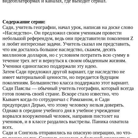
видеоплатформах и каналах, где выходит сериал.
Содержание серии:
Сади, учитель географии, начал урок, написав на доске слово
«Наследство». Он предложил своим ученикам провести
небольшой референдум, ведь они представители поколения Z
и любят интересные задачи. Учитель сказал им представить,
что им досталось большое наследство, скажем, десять
миллионов долларов, но с условием потратить всю сумму в
течение трех лет и вернуться к своим обыденным жизням.
Ученики единогласно поддержали эту идею.
Затем Сади предложил другой вариант, где наследство не
имеет материальной ценности, но передается будущим
поколениям. Большинство класса поддержало этот вариант.
Сади Паяслы — обычный учитель географии, который всегда
готов помочь своей стране. Вскоре стало известно, что
Кыванч когда-то сотрудничал с Рамазаном, и Сади
предупредил Дерью, что этому человеку нельзя доверять.
Однако в середине учебного дня в учебное учреждение
ворвался вооруженный человек, направив пистолет на
учеников, и в классе раздались выстрелы. Паника охватила
всех.
Сади и Сонгюль отправились на опасную операцию, но что-