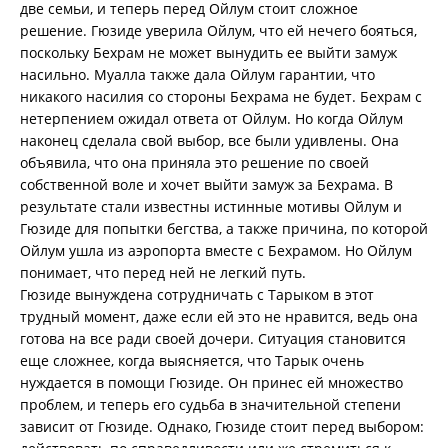
две семьи, и теперь перед Ойлум стоит сложное
решение. Гюзиде уверила Ойлум, что ей нечего бояться,
поскольку Бехрам не может вынудить ее выйти замуж
насильно. Муалла также дала Ойлум гарантии, что
никакого насилия со стороны Бехрама не будет. Бехрам с
нетерпением ожидал ответа от Ойлум. Но когда Ойлум
наконец сделала свой выбор, все были удивлены. Она
объявила, что она приняла это решение по своей
собственной воле и хочет выйти замуж за Бехрама. В
результате стали известны истинные мотивы Ойлум и
Гюзиде для попытки бегства, а также причина, по которой
Ойлум ушла из аэропорта вместе с Бехрамом. Но Ойлум
понимает, что перед ней не легкий путь.
Гюзиде вынуждена сотрудничать с Тарыком в этот
трудный момент, даже если ей это не нравится, ведь она
готова на все ради своей дочери. Ситуация становится
еще сложнее, когда выясняется, что Тарык очень
нуждается в помощи Гюзиде. Он принес ей множество
проблем, и теперь его судьба в значительной степени
зависит от Гюзиде. Однако, Гюзиде стоит перед выбором: