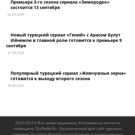
Премьера 3-го сезона сериала «Зимородок»
состоится 13 сентября
02.09.2024
Новый турецкий сериал «Гений» с Арасом Булут
Ийнемли в главной роли готовится к премьере 9
сентября
31.08.2024
Популярный турецкий сериал «Жемчужные зерна»
готовится к выходу второго сезона
30.08.2024
2023-2024 © Все права защищены. Копирование контента
запрещено. DiziPedia.Ru - Русскоязычный фан-сайт турецких
сериалов. На сайте dizipedia.ru отсутствуют аудиовизуальные