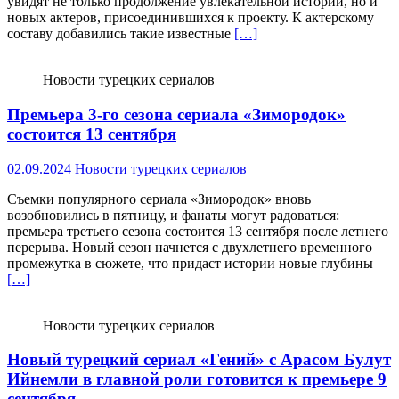
увидят не только продолжение увлекательной истории, но и
новых актеров, присоединившихся к проекту. К актерскому
составу добавились такие известные
[…]
Новости турецких сериалов
Премьера 3-го сезона сериала «Зимородок»
состоится 13 сентября
02.09.2024
Новости турецких сериалов
Съемки популярного сериала «Зимородок» вновь
возобновились в пятницу, и фанаты могут радоваться:
премьера третьего сезона состоится 13 сентября после летнего
перерыва. Новый сезон начнется с двухлетнего временного
промежутка в сюжете, что придаст истории новые глубины
[…]
Новости турецких сериалов
Новый турецкий сериал «Гений» с Арасом Булут
Ийнемли в главной роли готовится к премьере 9
сентября