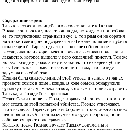
видеоплатформах и каналах, где выходит сериал.
Содержание серии:
Тарык рассказал полицейским о своем визите к Гюзиде.
Вначале он просил у нее стакан воды, но когда он попробовал
ее, то почувствовал странный вкус. В то время он не обратил
на это внимания, не подозревая, что Гюзиде попытается убить
отца ее детей. Тарык, однако, начал свое собственное
расследование и скоро выяснил, что в его стакан подсыпали
лекарство, которое вызвало у него сердечный приступ. Той же
ночью Гюзиде угрожала ему и заявила, что намерена убить
его. Теперь для Тарыка нет сомнений в том, что Гюзиде
задумала его убийство.
Йешим была свидетельницей этой угрозы и узнала о планах
провести обыск в доме Гюзиде. В ходе обыска обнаружили
бутылку с тем самым лекарством, которым пытались отравить
Тарыка, и Гюзиде была арестована.
Позже Сезаи пришел к Гюзиде, задавая ей вопросы о том, кто
мог стоять за этой попыткой убийства. Гюзиде утверждает,
что это сделал Тарык, и решает бороться, чтобы доказать свою
невиновность. Она понимает, что это будет непросто, но не
собирается просто так сдаваться.
Когда-то позже Гюзиде вручает Тарыку документы и