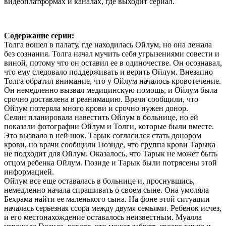
видеоплатформах и каналах, где выходит сериал.
Содержание серии:
Толга вошел в палату, где находилась Ойлум, но она лежала
без сознания. Толга начал мучить себя угрызениями совести и
виной, потому что он оставил ее в одиночестве. Он осознавал,
что ему следовало поддерживать и верить Ойлум. Внезапно
Толга обратил внимание, что у Ойлум началось кровотечение.
Он немедленно вызвал медицинскую помощь, и Ойлум была
срочно доставлена в реанимацию. Врачи сообщили, что
Ойлум потеряла много крови и срочно нужен донор.
Селин планировала навестить Ойлум в больнице, но ей
показали фотографии Ойлум и Толги, которые были вместе.
Это вызвало в ней шок. Тарык согласился стать донором
крови, но врачи сообщили Гюзиде, что группа крови Тарыка
не подходит для Ойлум. Оказалось, что Тарык не может быть
отцом ребенка Ойлум. Гюзиде и Тарык были потрясены этой
информацией.
Ойлум все еще оставалась в больнице и, проснувшись,
немедленно начала спрашивать о своем сыне. Она умоляла
Бехрама найти ее маленького сына. На фоне этой ситуации
началась серьезная ссора между двумя семьями. Ребенок исчез,
и его местонахождение оставалось неизвестным. Муалла