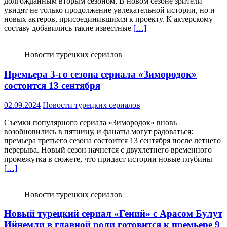
долгожданным вторым сезоном. В новом сезоне зрители
увидят не только продолжение увлекательной истории, но и
новых актеров, присоединившихся к проекту. К актерскому
составу добавились такие известные
[…]
Новости турецких сериалов
Премьера 3-го сезона сериала «Зимородок»
состоится 13 сентября
02.09.2024
Новости турецких сериалов
Съемки популярного сериала «Зимородок» вновь
возобновились в пятницу, и фанаты могут радоваться:
премьера третьего сезона состоится 13 сентября после летнего
перерыва. Новый сезон начнется с двухлетнего временного
промежутка в сюжете, что придаст истории новые глубины
[…]
Новости турецких сериалов
Новый турецкий сериал «Гений» с Арасом Булут
Ийнемли в главной роли готовится к премьере 9