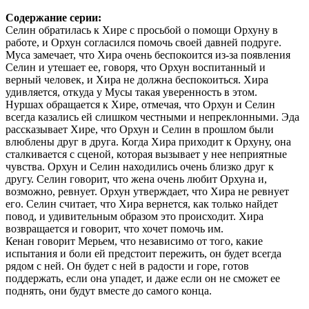
Содержание серии:
Селин обратилась к Хире с просьбой о помощи Орхуну в
работе, и Орхун согласился помочь своей давней подруге.
Муса замечает, что Хира очень беспокоится из-за появления
Селин и утешает ее, говоря, что Орхун воспитанный и
верный человек, и Хира не должна беспокоиться. Хира
удивляется, откуда у Мусы такая уверенность в этом.
Нуршах обращается к Хире, отмечая, что Орхун и Селин
всегда казались ей слишком честными и непреклонными. Эда
рассказывает Хире, что Орхун и Селин в прошлом были
влюблены друг в друга. Когда Хира приходит к Орхуну, она
сталкивается с сценой, которая вызывает у нее неприятные
чувства. Орхун и Селин находились очень близко друг к
другу. Селин говорит, что жена очень любит Орхуна и,
возможно, ревнует. Орхун утверждает, что Хира не ревнует
его. Селин считает, что Хира вернется, как только найдет
повод, и удивительным образом это происходит. Хира
возвращается и говорит, что хочет помочь им.
Кенан говорит Мерьем, что независимо от того, какие
испытания и боли ей предстоит пережить, он будет всегда
рядом с ней. Он будет с ней в радости и горе, готов
поддержать, если она упадет, и даже если он не сможет ее
поднять, они будут вместе до самого конца.