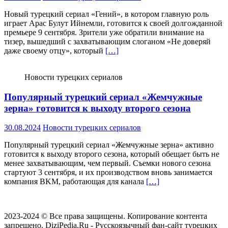
Новый турецкий сериал «Гений», в котором главную роль
играет Арас Булут Ийнемли, готовится к своей долгожданной
премьере 9 сентября. Зрители уже обратили внимание на
тизер, вышедший с захватывающим слоганом «Не доверяй
даже своему отцу», который
[…]
Новости турецких сериалов
Популярный турецкий сериал «Жемчужные
зерна» готовится к выходу второго сезона
30.08.2024
Новости турецких сериалов
Популярный турецкий сериал «Жемчужные зерна» активно
готовится к выходу второго сезона, который обещает быть не
менее захватывающим, чем первый. Съемки нового сезона
стартуют 3 сентября, и их производством вновь занимается
компания BKM, работающая для канала
[…]
2023-2024 © Все права защищены. Копирование контента
запрещено. DiziPedia.Ru - Русскоязычный фан-сайт турецких