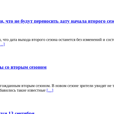
 что не будут переносить дату начала второго сез
то дата выхода второго сезона останется без изменений и состо
[…]
ны со вторым сезоном
лгожданным вторым сезоном. В новом сезоне зрители увидят не 
обавились такие известные
[…]
тся 13 сентября