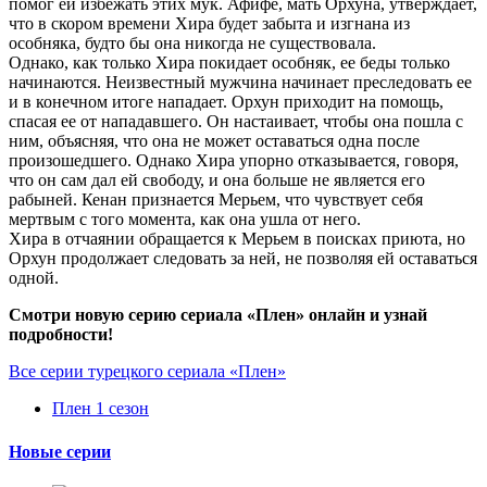
помог ей избежать этих мук. Афифе, мать Орхуна, утверждает,
что в скором времени Хира будет забыта и изгнана из
особняка, будто бы она никогда не существовала.
Однако, как только Хира покидает особняк, ее беды только
начинаются. Неизвестный мужчина начинает преследовать ее
и в конечном итоге нападает. Орхун приходит на помощь,
спасая ее от нападавшего. Он настаивает, чтобы она пошла с
ним, объясняя, что она не может оставаться одна после
произошедшего. Однако Хира упорно отказывается, говоря,
что он сам дал ей свободу, и она больше не является его
рабыней. Кенан признается Мерьем, что чувствует себя
мертвым с того момента, как она ушла от него.
Хира в отчаянии обращается к Мерьем в поисках приюта, но
Орхун продолжает следовать за ней, не позволяя ей оставаться
одной.
Смотри новую серию сериала «Плен» онлайн и узнай
подробности!
Все серии турецкого сериала «Плен»
Плен 1 сезон
Новые серии