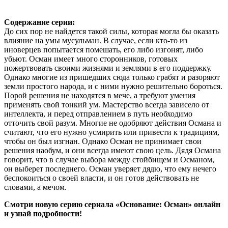
Содержание серии:
До сих пор не найдется такой силы, которая могла бы оказать
влияние на умы мусульман. В случае, если кто-то из
иноверцев попытается помешать, его либо изгонят, либо
убьют. Осман имеет много сторонников, готовых
пожертвовать своими жизнями и землями в его поддержку.
Однако многие из пришедших сюда только грабят и разоряют
земли простого народа, и с ними нужно решительно бороться.
Порой решения не находятся в мече, а требуют умения
применять свой тонкий ум. Мастерство всегда зависело от
интеллекта, и перед отправлением в путь необходимо
отточить свой разум. Многие не одобряют действия Османа и
считают, что его нужно усмирить или привести к традициям,
чтобы он был изгнан. Однако Осман не принимает свои
решения наобум, и они всегда имеют свою цель. Дядя Османа
говорит, что в случае выбора между стойбищем и Османом,
он выберет последнего. Осман уверяет дядю, что ему нечего
беспокоиться о своей власти, и он готов действовать не
словами, а мечом.
Смотри новую серию сериала «Основание: Осман» онлайн
и узнай подробности!