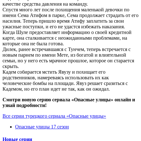
качестве средства давления на команду.
Спустя много лет после похищения маленькой девочки по
имени Сема Атифом в парке, Сема продолжает страдать от его
насилия. Теперь пришло время Атифу заплатить за свои
ужасные поступки, и его не удастся избежать наказания.
Когда Шуле предоставляет информацию о своей кредитной
карте, она сталкивается с неожиданными проблемами, на
которые она не была готова.
Дилек, ранее встречавшаяся с Тунчем, теперь встречается с
новым парнем по имени Мете, из богатой и влиятельной
семьи, но у него есть мрачное прошлое, которое он старается
скрыть.
Кадем собирается мстить Явузу и похищает его
родственников, намереваясь использовать их как
человеческие бомбы на площади. Явуз решает сразиться с
Кадемом, но его план идет не так, как он ожидал.
Смотри новую серию сериала «Опасные улицы» онлайн и
узнай подробности!
Все серии турецкого сериала «Опасные улицы»
Опасные улицы 17 сезон
Новые серии