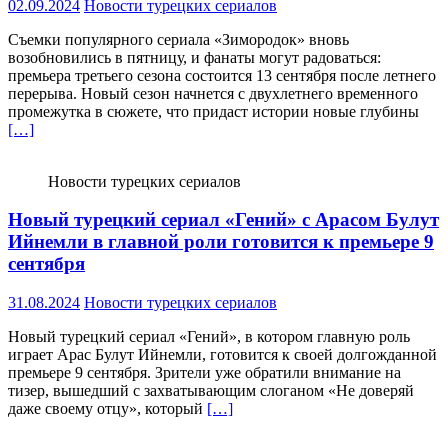
02.09.2024
Новости турецких сериалов
Съемки популярного сериала «Зимородок» вновь
возобновились в пятницу, и фанаты могут радоваться:
премьера третьего сезона состоится 13 сентября после летнего
перерыва. Новый сезон начнется с двухлетнего временного
промежутка в сюжете, что придаст истории новые глубины
[…]
Новости турецких сериалов
Новый турецкий сериал «Гений» с Арасом Булут
Ийнемли в главной роли готовится к премьере 9
сентября
31.08.2024
Новости турецких сериалов
Новый турецкий сериал «Гений», в котором главную роль
играет Арас Булут Ийнемли, готовится к своей долгожданной
премьере 9 сентября. Зрители уже обратили внимание на
тизер, вышедший с захватывающим слоганом «Не доверяй
даже своему отцу», который
[…]