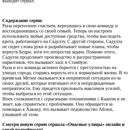
выходит сериал.
Содержание серии:
Рыза переполнен счастьем, вернувшись в свою команду и
воссоединившись со своей семьей. Теперь он настроен
использовать любые доступные средства, чтобы выследить
крота, работающего на Садуллу. С другой стороны, Садулла
не сидит сложа руки и разрабатывает новые планы, чтобы
вернуть Бедри, хотя это непростая задача. Помимо этого,
Садулла продолжает производство и распространение
наркотиков, что вызывает хаос в Стамбуле.
Рыза и его команда активно борются с преступностью на
улицах города, стараясь вернуть его к нормальной жизни. В то
время как Метин оказывается в неприятной ситуации из-за
своих друзей, которые втягивают его в непредвиденные
неприятности. Ему придется приложить максимум усилий,
чтобы выбраться из этой ситуации.
Ипек сталкивается с серьезными отношениями с Кааном и не
знает, как справиться с проблемами. Она обращается за
помощью к Хакану, что вызывает недовольство Айлин,
узнавшей об этом.
Смотри новую серию сериала «Опасные улицы» онлайн и
узнай подробности!