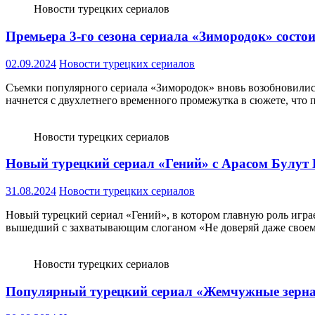
Новости турецких сериалов
Премьера 3-го сезона сериала «Зимородок» состои
02.09.2024
Новости турецких сериалов
Съемки популярного сериала «Зимородок» вновь возобновились 
начнется с двухлетнего временного промежутка в сюжете, что
Новости турецких сериалов
Новый турецкий сериал «Гений» с Арасом Булут И
31.08.2024
Новости турецких сериалов
Новый турецкий сериал «Гений», в котором главную роль играе
вышедший с захватывающим слоганом «Не доверяй даже своем
Новости турецких сериалов
Популярный турецкий сериал «Жемчужные зерна» 