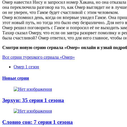
Омер навестил Нису и запросил номер Хакана, но она отказала 
она переключила разговор на то, как Омер выглядит не в лучшей
он не уверен, что Гамзе будет счастливой с этим человеком.
Омер вспомнил день, когда он впервые увидел Гамзе. Она приш
этот новый путь, но тогда это было ему безразлично. Для него 
Омер решил поговорить с Гамзе и попросил её не выходить замуж
Тахир сказал Омеру, что если он завтра разорвет помолвку и р
была счастливой? Омер ответил, что для него главное, чтобы о
Смотри новую серию сериала «Омер» онлайн и узнай подроб
Все серии турецкого сериала «Омер»
Омер 1 сезон
Новые серии
Зерхун: 35 серия 1 сезона
Словно сон: 7 серия 1 сезона