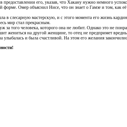
в предоставлении его, указав, что Хакану нужно немного успоко
 форме. Омер объяснил Нисе, что он знает о Гамзе и том, как её
ла в слесарную мастерскую, и с этого момента его жизнь кардин
весь мир стал прекрасным.
 за того человека, которого она не любит. Однако это не понрав
ешит жениться на другой женщине, то отец не предпримет вредны
на улыбалась и была счастливой. На этом его желания закончилис
ности!