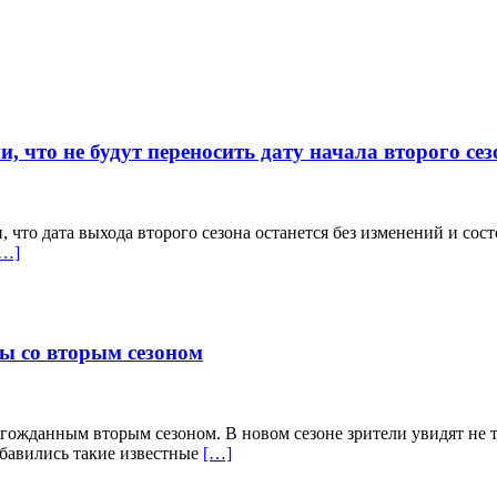
 что не будут переносить дату начала второго сез
то дата выхода второго сезона останется без изменений и состо
[…]
ны со вторым сезоном
лгожданным вторым сезоном. В новом сезоне зрители увидят не 
обавились такие известные
[…]