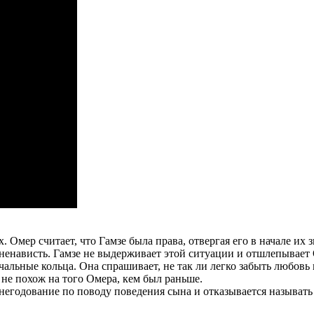
мер считает, что Гамзе была права, отвергая его в начале их зн
о ненависть. Гамзе не выдерживает этой ситуации и отшлепывае
чальные кольца. Она спрашивает, не так ли легко забыть любовь 
н не похож на того Омера, кем был раньше.
негодование по поводу поведения сына и отказывается называть 