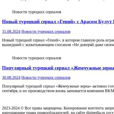
Новости турецких сериалов
Новый турецкий сериал «Гений» с Арасом Булут И
31.08.2024
Новости турецких сериалов
Новый турецкий сериал «Гений», в котором главную роль играе
вышедший с захватывающим слоганом «Не доверяй даже своем
Новости турецких сериалов
Популярный турецкий сериал «Жемчужные зерна» 
30.08.2024
Новости турецких сериалов
Популярный турецкий сериал «Жемчужные зерна» активно готов
сентября, и их производством вновь занимается компания BKM
2023-2024 © Все права защищены. Копирование контента запреще
нарушающие права правообладателей, на сайте dizipedia.ru от