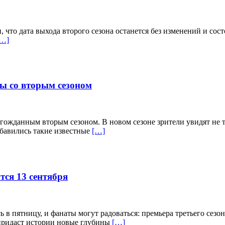
то дата выхода второго сезона останется без изменений и состо
[…]
ны со вторым сезоном
лгожданным вторым сезоном. В новом сезоне зрители увидят не 
обавились такие известные
[…]
тся 13 сентября
в пятницу, и фанаты могут радоваться: премьера третьего сезон
 придаст истории новые глубины
[…]