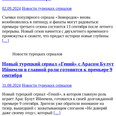
02.09.2024
Новости турецких сериалов
Съемки популярного сериала «Зимородок» вновь
возобновились в пятницу, и фанаты могут радоваться:
премьера третьего сезона состоится 13 сентября после летнего
перерыва. Новый сезон начнется с двухлетнего временного
промежутка в сюжете, что придаст истории новые глубины
[…]
Новости турецких сериалов
Новый турецкий сериал «Гений» с Арасом Булут
Ийнемли в главной роли готовится к премьере 9
сентября
31.08.2024
Новости турецких сериалов
Новый турецкий сериал «Гений», в котором главную роль
играет Арас Булут Ийнемли, готовится к своей долгожданной
премьере 9 сентября. Зрители уже обратили внимание на
тизер, вышедший с захватывающим слоганом «Не доверяй
даже своему отцу», который
[…]