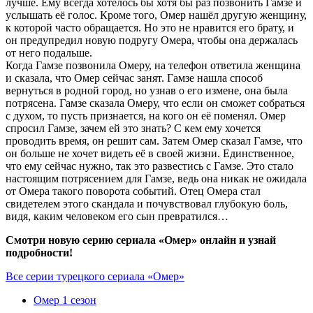
лучше. Ему всегда хотелось бы хотя бы раз позвонить Гамзе и
услышать её голос. Кроме того, Омер нашёл другую женщину,
к которой часто обращается. Но это не нравится его брату, и
он предупредил новую подругу Омера, чтобы она держалась
от него подальше.
Когда Гамзе позвонила Омеру, на телефон ответила женщина
и сказала, что Омер сейчас занят. Гамзе нашла способ
вернуться в родной город, но узнав о его измене, она была
потрясена. Гамзе сказала Омеру, что если он сможет собраться
с духом, то пусть признается, на кого он её поменял. Омер
спросил Гамзе, зачем ей это знать? С кем ему хочется
проводить время, он решит сам. Затем Омер сказал Гамзе, что
он больше не хочет видеть её в своей жизни. Единственное,
что ему сейчас нужно, так это развестись с Гамзе. Это стало
настоящим потрясением для Гамзе, ведь она никак не ожидала
от Омера такого поворота событий. Отец Омера стал
свидетелем этого скандала и почувствовал глубокую боль,
видя, каким человеком его сын превратился…
Смотри новую серию сериала «Омер» онлайн и узнай
подробности!
Все серии турецкого сериала «Омер»
Омер 1 сезон