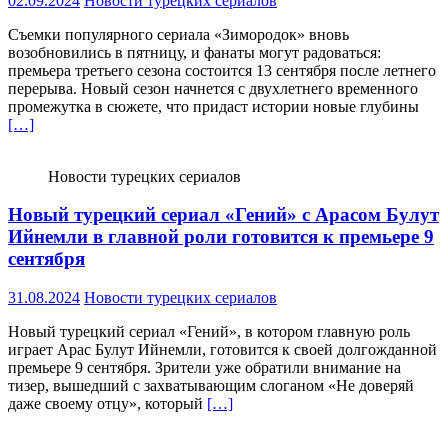
02.09.2024
Новости турецких сериалов
Съемки популярного сериала «Зимородок» вновь
возобновились в пятницу, и фанаты могут радоваться:
премьера третьего сезона состоится 13 сентября после летнего
перерыва. Новый сезон начнется с двухлетнего временного
промежутка в сюжете, что придаст истории новые глубины
[…]
Новости турецких сериалов
Новый турецкий сериал «Гений» с Арасом Булут
Ийнемли в главной роли готовится к премьере 9
сентября
31.08.2024
Новости турецких сериалов
Новый турецкий сериал «Гений», в котором главную роль
играет Арас Булут Ийнемли, готовится к своей долгожданной
премьере 9 сентября. Зрители уже обратили внимание на
тизер, вышедший с захватывающим слоганом «Не доверяй
даже своему отцу», который
[…]