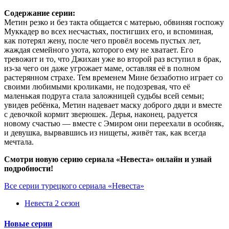
Содержание серии:
Метин резко и без такта общается с матерью, обвиняя госпожу
Муккадер во всех несчастьях, постигших его, и вспоминая,
как потерял жену, после чего провёл восемь пустых лет,
жаждая семейного уюта, которого ему не хватает. Его
тревожит и то, что Джихан уже во второй раз вступил в брак,
из‑за чего он даже угрожает маме, оставляя её в полном
растерянном страхе. Тем временем Мине беззаботно играет со
своими любимыми кроликами, не подозревая, что её
маленькая подруга стала заложницей судьбы всей семьи;
увидев ребёнка, Метин надевает маску доброго дяди и вместе
с девочкой кормит зверюшек. Дерья, наконец, радуется
новому счастью — вместе с Эмиром они переехали в особняк,
и девушка, вырвавшись из нищеты, живёт так, как всегда
мечтала.
Смотри новую серию сериала «Невеста» онлайн и узнай
подробности!
Все серии турецкого сериала «Невеста»
Невеста 2 сезон
Новые серии