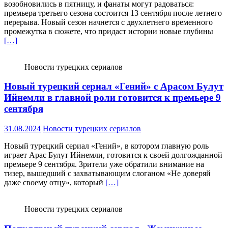
возобновились в пятницу, и фанаты могут радоваться:
премьера третьего сезона состоится 13 сентября после летнего
перерыва. Новый сезон начнется с двухлетнего временного
промежутка в сюжете, что придаст истории новые глубины
[…]
Новости турецких сериалов
Новый турецкий сериал «Гений» с Арасом Булут
Ийнемли в главной роли готовится к премьере 9
сентября
31.08.2024
Новости турецких сериалов
Новый турецкий сериал «Гений», в котором главную роль
играет Арас Булут Ийнемли, готовится к своей долгожданной
премьере 9 сентября. Зрители уже обратили внимание на
тизер, вышедший с захватывающим слоганом «Не доверяй
даже своему отцу», который
[…]
Новости турецких сериалов