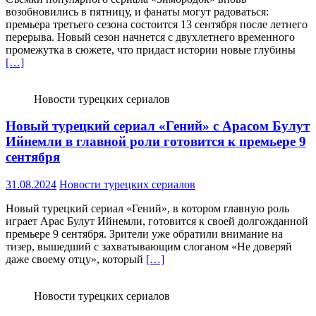
возобновились в пятницу, и фанаты могут радоваться:
премьера третьего сезона состоится 13 сентября после летнего
перерыва. Новый сезон начнется с двухлетнего временного
промежутка в сюжете, что придаст истории новые глубины
[…]
Новости турецких сериалов
Новый турецкий сериал «Гений» с Арасом Булут
Ийнемли в главной роли готовится к премьере 9
сентября
31.08.2024
Новости турецких сериалов
Новый турецкий сериал «Гений», в котором главную роль
играет Арас Булут Ийнемли, готовится к своей долгожданной
премьере 9 сентября. Зрители уже обратили внимание на
тизер, вышедший с захватывающим слоганом «Не доверяй
даже своему отцу», который
[…]
Новости турецких сериалов