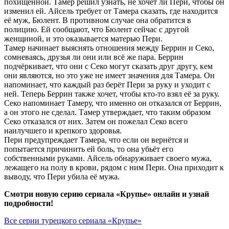
похищенной. Тамер решил узнать, не хочет ли Пери, чтобы он
изменил ей. Айсель требует от Тамера сказать, где находится
её муж, Бюлент. В противном случае она обратится в
полицию. Ей сообщают, что Бюлент сейчас с другой
женщиной, и это оказывается матерью Пери.
Тамер начинает выяснять отношения между Беррин и Секо,
сомневаясь, друзья ли они или всё же пара. Беррин
подчёркивает, что они с Секо могут сказать друг другу, кем
они являются, но это уже не имеет значения для Тамера. Он
напоминает, что каждый раз берёт Пери за руку и уходит с
ней. Теперь Беррин также хочет, чтобы кто-то взял её за руку.
Секо напоминает Тамеру, что именно он отказался от Беррин,
а он этого не сделал. Тамер утверждает, что таким образом
Секо отказался от них. Затем он пожелал Секо всего
наилучшего и крепкого здоровья.
Пери предупреждает Тамера, что если он вернётся и
попытается причинить ей боль, то она убьёт его
собственными руками. Айсель обнаруживает своего мужа,
лежащего на полу в крови, рядом с ним Пери. Она приходит к
выводу, что Пери убила её мужа.
Смотри новую серию сериала «Крупье» онлайн и узнай
подробности!
Все серии турецкого сериала «Крупье»