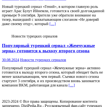
Новый турецкий сериал «Гений», в котором главную роль
играет Арас Булут Ийнемли, готовится к своей долгожданной
премьере 9 сентября. Зрители уже обратили внимание на
тизер, вышедший с захватывающим слоганом «Не доверяй
даже своему отцу», который
[…]
Новости турецких сериалов
Популярный турецкий сериал «Жемчужные
зерна» готовится к выходу второго сезона
30.08.2024
Новости турецких сериалов
Популярный турецкий сериал «Жемчужные зерна» активно
готовится к выходу второго сезона, который обещает быть не
менее захватывающим, чем первый. Съемки нового сезона
стартуют 3 сентября, и их производством вновь занимается
компания BKM, работающая для канала
[…]
2023-2024 © Все права защищены. Копирование контента
запрещено. DiziPedia.Ru - Русскоязычный фан-сайт турецких