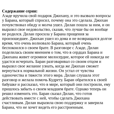
Содержание серии:
Азаде вручила свой подарок Джихану, и это вызвало вопросы
у Барана, который спросил, почему она это сделала. Джихан
почувствовал обиду и молча ушел. Дилан пошла за ним, и он
выразил свое недовольство, сказав, что лучше бы он вообще
не родился. Дилан просила у Барана прощения за
произошедшее. Джихан ушел из дома и не возвращался долгое
время, что очень волновало Барана, который очень
беспокоился о своем брате. В разговоре с Азаде, Дилан
поделилась своим мнением о том, что в сердцах Барана и
Джихана живет огромное милосердие, которое ей никогда не
удастся исчерпать. Баран разговаривал со своим отцом и
выразил свое желание узнать, когда же Джихан сможет
вернуться к нормальной жизни. Он устал от чувства
одиночества и тяжести этого мира. Дилан слушала этот
разговор и желала помочь Кудрету. Баран обратился к своей
бабушке и рассказал, что в мире, который они построили, ему
пришлось забыть о своем младшем брате. Однако теперь он
решил изменить это. Баран сказал Дилан, что готов
действовать вместе с ней, чтобы сделать Джихана
счастливым. Дилан выразила свою поддержку и заверила
Барана, что не хочет видеть его расстроенным.