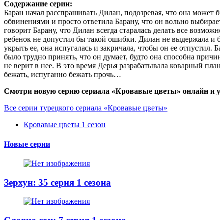
Содержание серии:
Баран начал расспрашивать Дилан, подозревая, что она может 
обвинениями и просто ответила Барану, что он вольно выбирает
говорит Барану, что Дилан всегда старалась делать все возмож
ребенок не допустил бы такой ошибки. Дилан не выдержала и б
укрыть ее, она испугалась и закричала, чтобы он ее отпустил. 
было трудно принять, что он думает, будто она способна причи
не верит в нее. В это время Дерья разрабатывала коварный пла
бежать, испуганно бежать прочь…
Смотри новую серию сериала «Кровавые цветы» онлайн и у
Все серии турецкого сериала «Кровавые цветы»
Кровавые цветы 1 сезон
Новые серии
Зерхун: 35 серия 1 сезона