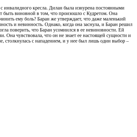
ал с инвалидного кресла. Дилан была изнурена постоянными
ет быть виновной в том, что произошло с Кудретом. Она
ичинить ему боль? Баран же утверждает, что даже маленький
ность и невинность. Однако, когда она заснула, и Баран решил
могла поверить, что Баран усомнился в ее невиновности. Ей
и. Она чувствовала, что он не знает ее настоящей сущности и
ме, столкнулась с нападением, и у нее был лишь один выбор –