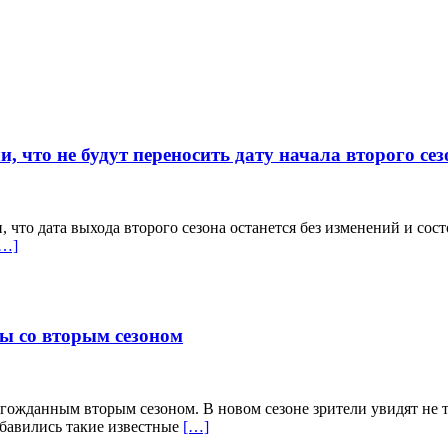
 что не будут переносить дату начала второго сез
то дата выхода второго сезона останется без изменений и состо
[…]
ны со вторым сезоном
лгожданным вторым сезоном. В новом сезоне зрители увидят не 
обавились такие известные
[…]