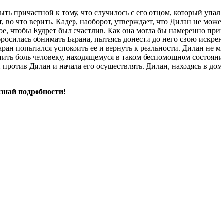
быть причастной к тому, что случилось с его отцом, который уп
, во что верить. Кадер, наоборот, утверждает, что Дилан не мож
ное, чтобы Кудрет был счастлив. Как она могла бы намеренно пр
росилась обнимать Барана, пытаясь донести до него свою искрен
Баран попытался успокоить ее и вернуть к реальности. Дилан не 
нить боль человеку, находящемуся в таком беспомощном состояни
н против Дилан и начала его осуществлять. Дилан, находясь в до
знай подробности!