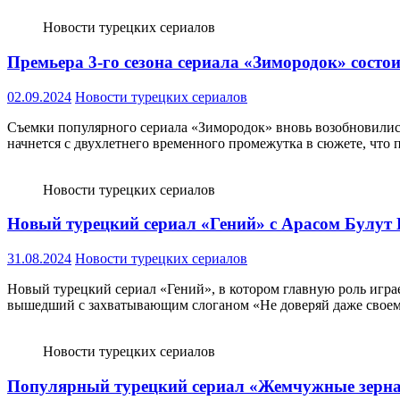
Новости турецких сериалов
Премьера 3-го сезона сериала «Зимородок» состои
02.09.2024
Новости турецких сериалов
Съемки популярного сериала «Зимородок» вновь возобновились 
начнется с двухлетнего временного промежутка в сюжете, что
Новости турецких сериалов
Новый турецкий сериал «Гений» с Арасом Булут И
31.08.2024
Новости турецких сериалов
Новый турецкий сериал «Гений», в котором главную роль играе
вышедший с захватывающим слоганом «Не доверяй даже своем
Новости турецких сериалов
Популярный турецкий сериал «Жемчужные зерна» 