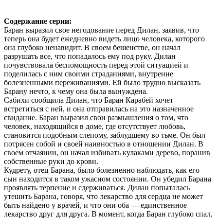
Содержание серии:
Баран выразил свое негодование перед Дилан, заявив, что
теперь она будет ежедневно видеть лицо человека, которого
она глубоко ненавидит. В своем бешенстве, он начал
разрушать все, что попадалось ему под руку. Дилан
почувствовала беспомощность перед этой ситуацией и
поделилась с ним своими страданиями, внутренне
болезненными переживаниями. Ей было трудно высказать
Барану нечто, к чему она была вынуждена.
Сабихи сообщила Дилан, что Баран Карабей хочет
встретиться с ней, и она отправилась на это назначенное
свидание. Баран выразил свои размышления о том, что
человек, находящийся в доме, где отсутствует любовь,
становится подобным слепому, заблудшему во тьме. Он был
потрясен собой и своей наивностью в отношении Дилан. В
своем отчаянии, он начал избивать кулаками дерево, поранив
собственные руки до крови.
Кудрету, отец Барана, было болезненно наблюдать, как его
сын находится в таком ужасном состоянии. Он убедил Барана
проявлять терпение и сдерживаться. Дилан попыталась
утешить Барана, говоря, что лекарство для сердца не может
быть найдено у врачей, и что они оба — единственное
лекарство друг для друга. В момент, когда Баран глубоко спал,