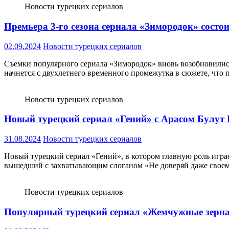
Новости турецких сериалов
Премьера 3-го сезона сериала «Зимородок» состои
02.09.2024
Новости турецких сериалов
Съемки популярного сериала «Зимородок» вновь возобновились 
начнется с двухлетнего временного промежутка в сюжете, что
Новости турецких сериалов
Новый турецкий сериал «Гений» с Арасом Булут И
31.08.2024
Новости турецких сериалов
Новый турецкий сериал «Гений», в котором главную роль играе
вышедший с захватывающим слоганом «Не доверяй даже своем
Новости турецких сериалов
Популярный турецкий сериал «Жемчужные зерна» 