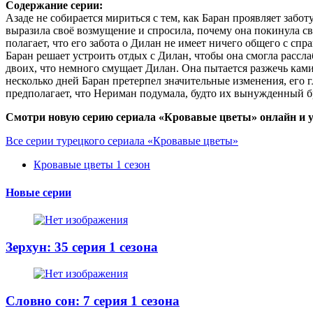
Содержание серии:
Азаде не собирается мириться с тем, как Баран проявляет забо
выразила своё возмущение и спросила, почему она покинула св
полагает, что его забота о Дилан не имеет ничего общего с спр
Баран решает устроить отдых с Дилан, чтобы она смогла рассл
двоих, что немного смущает Дилан. Она пытается разжечь камин,
несколько дней Баран претерпел значительные изменения, его 
предполагает, что Нериман подумала, будто их вынужденный бр
Смотри новую серию сериала «Кровавые цветы» онлайн и у
Все серии турецкого сериала «Кровавые цветы»
Кровавые цветы 1 сезон
Новые серии
Зерхун: 35 серия 1 сезона
Словно сон: 7 серия 1 сезона