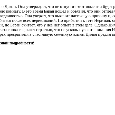
ту о Дилан. Она утверждает, что не отпустит этот момент и буде
ою комнату. В это время Баран вошел и объявил, что они отправ
аведливостью. Она уверяет, что выяснит настоящую причину и, ес
абиться после всех переживаний. По прибытии к тете Нериман, о
 но Баран считает, что у неё нет опыта в этом деле. Однако Дил
глаза снова сверкают страстью, что не ускользнуло от внимания
ак превратился в счастливую семейную жизнь. Дилан предлагает
знай подробности!