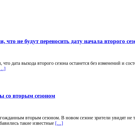
 что не будут переносить дату начала второго сез
то дата выхода второго сезона останется без изменений и состо
[…]
ны со вторым сезоном
лгожданным вторым сезоном. В новом сезоне зрители увидят не 
обавились такие известные
[…]