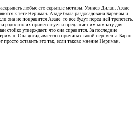
т раскрывать любые его скрытые мотивы. Увидев Дилан, Азаде
ляются к тете Нериман. Азаде была раздосадована Бараном и
ли она не понравится Азаде, то все будут перед ней трепетать.
на радостно их приветствует и предлагает им комнату для
ан стойко утверждает, что она справится. За последние
 Нериман. Она догадывается о причинах такой перемены. Баран
 просто оставить это так, если таково мнение Нериман.