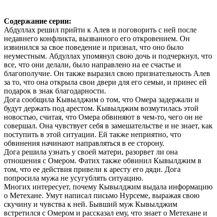
Содержание серии:
Абдуллах решил прийти к Алев и поговорить с ней после
недавнего конфликта, вызванного его откровением. Он
извинился за свое поведение и признал, что оно было
неуместным. Абдуллах упомянул свою дочь и подчеркнул, что
все, что они делали, было направлено на ее счастье и
благополучие. Он также выразил свою признательность Алев
за то, что она открыла свои двери для его семьи, и принес ей
подарок в знак благодарности.
Дога сообщила Кывылджим о том, что Омера задержали и
будут держать под арестом. Кывылджим возмутилась этой
новостью, считая, что Омера обвиняют в чем-то, чего он не
совершал. Она чувствует себя в замешательстве и не знает, как
поступить в этой ситуации. Ей также неприятно, что
обвинения начинают направляться в ее сторону.
Дога решила узнать у своей матери, разорвет ли она
отношения с Омером. Фатих также обвинил Кывылджим в
том, что ее действия привели к аресту его дяди. Дога
попросила мужа не усугублять ситуацию.
Многих интересует, почему Кывылджим выдала информацию
о Метехане. Умут написал письмо Нурсеме, выражая свою
скучину и чувства к ней. Бывший муж Кывылджим
встретился с Омером и рассказал ему, что знает о Метехане и