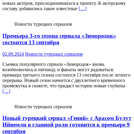
новых актеров, присоединившихся к проекту. К актерскому
составу добавились такие известные
[…]
Новости турецких сериалов
Премьера 3-го сезона сериала «Зимородок»
состоится 13 сентября
02.09.2024
Новости турецких сериалов
Съемки популярного сериала «Зимородок» вновь
возобновились в пятницу, и фанаты могут радоваться:
премьера третьего сезона состоится 13 сентября после летнего
перерыва. Новый сезон начнется с двухлетнего временного
промежутка в сюжете, что придаст истории новые глубины
[…]
Новости турецких сериалов
Новый турецкий сериал «Гений» с Арасом Булут
Ийнемли в главной роли готовится к премьере 9
сентября