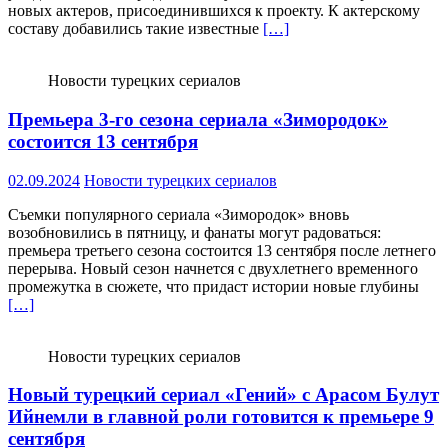
новых актеров, присоединившихся к проекту. К актерскому
составу добавились такие известные
[…]
Новости турецких сериалов
Премьера 3-го сезона сериала «Зимородок»
состоится 13 сентября
02.09.2024
Новости турецких сериалов
Съемки популярного сериала «Зимородок» вновь
возобновились в пятницу, и фанаты могут радоваться:
премьера третьего сезона состоится 13 сентября после летнего
перерыва. Новый сезон начнется с двухлетнего временного
промежутка в сюжете, что придаст истории новые глубины
[…]
Новости турецких сериалов
Новый турецкий сериал «Гений» с Арасом Булут
Ийнемли в главной роли готовится к премьере 9
сентября