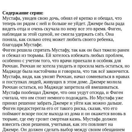
Содержание серии:
Мустафа, увидев свою дочь, обнял её крепко и обещал, что
теперь он рядом с ней и больше не уйдет. Джемре была рада
видеть отца и очень скучала по нему все это время. Фиген,
наблюдая за этой сценой, не смогла удержать слёз. Она
поняла, как сильно отец может любить своего ребенка,
благодаря Мустафе.
Фиген решила спрятать Мустафу, так как он был тяжело ранен
и сбежал из тюрьмы. Ей хотелось избежать любых проблем,
особенно с учетом того, что врачи приехали в особняк для
Рючхан. Рючхан не хотела уходить и просила мать остаться, но
Маджиде была настойчива и говорила, что так всё закончится.
Мустафа, видя, как увозят Рючхан, начал сомневаться в нравах
и поступках людей, живущих в этом доме. Джемре молила
Рючхан остаться, но Маджиде запретила ей вмешиваться.
Мустафа пообещал Джемре, что они уедут отсюда, и Фиген
считала, что им стоит немного подождать. Но Мустафа уже
принял решение забрать Джемре и уйти как можно дальше.
Фиген предостерегла его от такого риска, сказав, что его
поймают вскоре после выхода из дома и он окажется вновь в
тюрьме, где ему грозит смертная казнь. Мустафа должен
взвесить свои решения, учитывая, как это повлияет на
Джемре. Он должен сделать выбор между своим обещанием