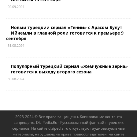
02.09.2024
Новый турецкий сериал «Гений» с Арасом Булут
Ийнемли в главной роли готовится к премьере 9
сентября
31.08.2024
Популярный турецкий сериал «Жемчужные зерна»
готовится к выходу второго сезона
30.08.2024
2023-2024 © Все права защищены. Копирование контента
запрещено. DiziPedia.Ru - Русскоязычный фан-сайт турецких
сериалов. На сайте dizipedia.ru отсутствуют аудиовизуальные
материалы, нарушающие права правообладателей, на сайте