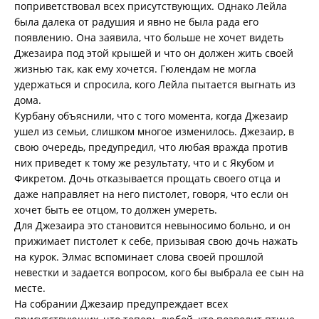
поприветствовал всех присутствующих. Однако Лейла
была далека от радушия и явно не была рада его
появлению. Она заявила, что больше не хочет видеть
Джезаира под этой крышей и что он должен жить своей
жизнью так, как ему хочется. Гюлендам не могла
удержаться и спросила, кого Лейла пытается выгнать из
дома.
Курбану объяснили, что с того момента, когда Джезаир
ушел из семьи, слишком многое изменилось. Джезаир, в
свою очередь, предупредил, что любая вражда против
них приведет к тому же результату, что и с Якубом и
Фикретом. Дочь отказывается прощать своего отца и
даже направляет на него пистолет, говоря, что если он
хочет быть ее отцом, то должен умереть.
Для Джезаира это становится невыносимо больно, и он
прижимает пистолет к себе, призывая свою дочь нажать
на курок. Элмас вспоминает слова своей прошлой
невестки и задается вопросом, кого бы выбрала ее сын на
месте.
На собрании Джезаир предупреждает всех