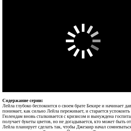
Содержание серии:
Лейла глубоко беспокоится о своем брате Бекире и начинает д
понимает, как сильно Лейла переживает, и старается успокоить
Гюлендам вновь сталкивается с кризисом и вынуждена госпитали
получает букеты цветов, но не догадывается, кто может быть о
Лейла планирует сделать так, чтобы Джезаир начал сомневатьс