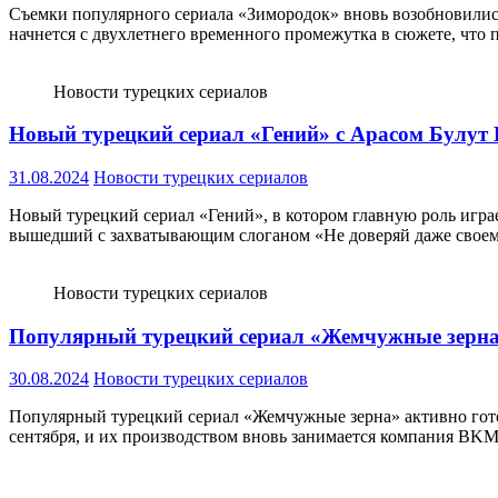
Съемки популярного сериала «Зимородок» вновь возобновились 
начнется с двухлетнего временного промежутка в сюжете, что
Новости турецких сериалов
Новый турецкий сериал «Гений» с Арасом Булут И
31.08.2024
Новости турецких сериалов
Новый турецкий сериал «Гений», в котором главную роль играе
вышедший с захватывающим слоганом «Не доверяй даже своем
Новости турецких сериалов
Популярный турецкий сериал «Жемчужные зерна» 
30.08.2024
Новости турецких сериалов
Популярный турецкий сериал «Жемчужные зерна» активно готов
сентября, и их производством вновь занимается компания BKM