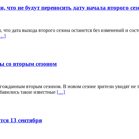
 что не будут переносить дату начала второго сез
то дата выхода второго сезона останется без изменений и состо
[…]
ны со вторым сезоном
лгожданным вторым сезоном. В новом сезоне зрители увидят не 
обавились такие известные
[…]
тся 13 сентября