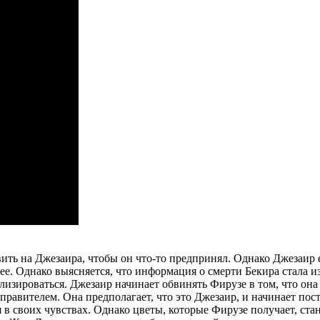
авить на Джезаира, чтобы он что-то предпринял. Однако Джезаир
 ее. Однако выясняется, что информация о смерти Бекира стала и
зироваться. Джезаир начинает обвинять Фирузе в том, что она н
тправителем. Она предполагает, что это Джезаир, и начинает пост
я в своих чувствах. Однако цветы, которые Фирузе получает, ст