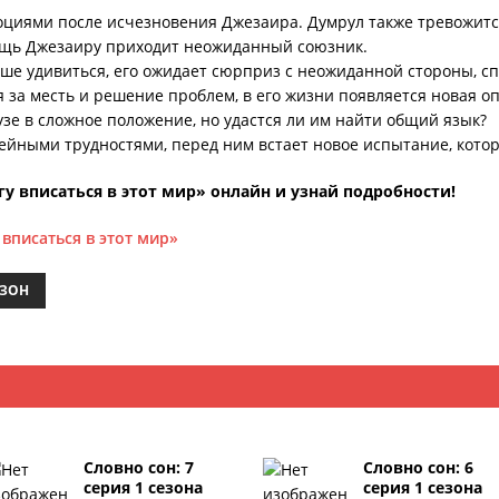
циями после исчезновения Джезаира. Думрул также тревожится 
ощь Джезаиру приходит неожиданный союзник.
ьше удивиться, его ожидает сюрприз с неожиданной стороны, с
я за месть и решение проблем, в его жизни появляется новая о
узе в сложное положение, но удастся ли им найти общий язык?
ейными трудностями, перед ним встает новое испытание, котор
у вписаться в этот мир» онлайн и узнай подробности!
 вписаться в этот мир»
ЕЗОН
Словно сон: 7
Словно сон: 6
серия 1 сезона
серия 1 сезона