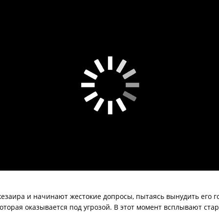
заира и начинают жестокие допросы, пытаясь вынудить его го
, которая оказывается под угрозой. В этот момент всплывают с