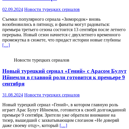
02.09.2024
Новости турецких сериалов
Съемки популярного сериала «Зимородок» вновь
возобновились в пятницу, и фанаты могут радоваться:
премьера третьего сезона состоится 13 сентября после летнего
перерыва. Новый сезон начнется с двухлетнего временного
промежутка в сюжете, что придаст истории новые глубины
[…]
Новости турецких сериалов
Новый турецкий сериал «Гений» с Арасом Булут
Ийнемли в главной роли готовится к премьере 9
сентября
31.08.2024
Новости турецких сериалов
Новый турецкий сериал «Гений», в котором главную роль
играет Арас Булут Ийнемли, готовится к своей долгожданной
премьере 9 сентября. Зрители уже обратили внимание на
тизер, вышедший с захватывающим слоганом «Не доверяй
даже своему отцу», который
[…]