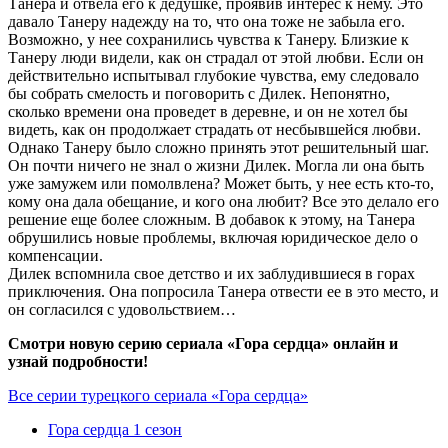
Танера и отвела его к дедушке, проявив интерес к нему. Это
давало Танеру надежду на то, что она тоже не забыла его.
Возможно, у нее сохранились чувства к Танеру. Близкие к
Танеру люди видели, как он страдал от этой любви. Если он
действительно испытывал глубокие чувства, ему следовало
бы собрать смелость и поговорить с Дилек. Непонятно,
сколько времени она проведет в деревне, и он не хотел бы
видеть, как он продолжает страдать от несбывшейся любви.
Однако Танеру было сложно принять этот решительный шаг.
Он почти ничего не знал о жизни Дилек. Могла ли она быть
уже замужем или помолвлена? Может быть, у нее есть кто-то,
кому она дала обещание, и кого она любит? Все это делало его
решение еще более сложным. В добавок к этому, на Танера
обрушились новые проблемы, включая юридическое дело о
компенсации.
Дилек вспомнила свое детство и их заблудившиеся в горах
приключения. Она попросила Танера отвести ее в это место, и
он согласился с удовольствием…
Смотри новую серию сериала «Гора сердца» онлайн и
узнай подробности!
Все серии турецкого сериала «Гора сердца»
Гора сердца 1 сезон