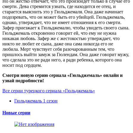
Но он жестко отвечает, что это произойдет только в случае его
смерти. Дева стремится узнать, где находится ее отец, и
старается выяснить это у Гюльджемаля. Она даже начинает
подозревать, что он может быть его убийцей. Гюльджемаль,
однако, утверждает, что не имеет отношения к его смерти.
Зафер приезжает к Гюльджемалю, чтобы увидеть своего сына.
Гюльджемаль откровенно говорит ей, что ему не нужна
никакая любовь. Зафер же с жестокостью утверждает, что
никто не любит ее сына, даже она сама никогда его не
любила. Мерт чувствует себя разочарованным тем, что
пришлось выйти замуж за Гюлендам. Она даже говорит мужу,
что сделала это не ради него, а ради ребенка, которого она
носит под сердцем.
Смотри новую серию сериала «Гюльджемаль» онлайн и
узнай подробности!
Все серии турецкого сериала «Гюльджемаль»
Гюльджемаль 1 сезон
Новые серии