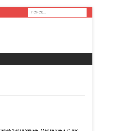
 Элиф Хилал Ялчын, Мерве Кунч, Ойкю