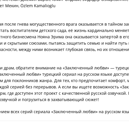
мет Мекин, Özlem Kamalioglu
ая после гнева могущественного врага оказывается в тайном з
ать воспитателем детского сада, её жизнь кардинально меняетс
стного бизнесмена Нояна Эрима она оказывается запертой в ег
и и скрытыми союзами, пытаясь защитить семью и найти путь к
опасности, между ними возникает глубокая связь, но их отнош
й и драм, обратите внимание на «Заключенный любви» — турецк
Заключенный любви» турецкий сериал на русском языке доступе
ым для поклонников жанра. Для тех, кто предпочитает комфорт
аждой серией без перерывов. А если вы ищете возможность «З
м, где доступен этот проект с качественной русской озвучкой.
озвучкой и погрузиться в захватывающий сюжет!
нием всех серий сериала «Заключенный любви» на русском язык