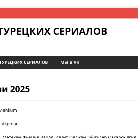
ТУРЕЦКИХ СЕРИАЛОВ
ТУРЕЦКИХ СЕРИАЛОВ
МЫ В VK
и 2025
a Mahkum
a Akpınar
, Метехан Джемил Варол, Юмит Олджай, Эйдждер Озкарсылгил,