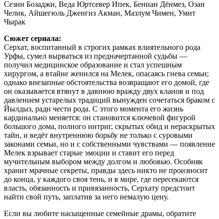
Сезин Бозаджи, Веда Юртсевер Ипек, Бениан Дёнмез, Озан
Челик, Айшегюль Дженгиз Акман, Мазлум Чимен, Умит
Чырак
Сюжет сериала:
Серхат, воспитанный в строгих рамках влиятельного рода
Урфы, сумел вырваться из предначертанной судьбы —
получил медицинское образование и стал успешным
хирургом, а втайне женился на Мелек, опасаясь гнева семьи;
однако внезапные обстоятельства возвращают его домой, где
он оказывается втянут в давнюю вражду двух кланов и под
давлением устарелых традиций вынужден сочетаться браком с
Йылдыз, ради чести рода. С этого момента его жизнь
кардинально меняется: он становится ключевой фигурой
большого дома, полного интриг, скрытых обид и нераскрытых
тайн, и ведёт внутреннюю борьбу не только с суровыми
законами семьи, но и с собственными чувствами — появление
Мелек взрывает старые эмоции и ставит его перед
мучительным выбором между долгом и любовью. Особняк
хранит мрачные секреты, правды здесь никто не произносит
до конца, у каждого своя тень, и в мире, где пересекаются
власть, обязанность и привязанность, Серхату предстоит
найти свой путь, заплатив за него немалую цену.
Если вы любите насыщенные семейные драмы, обратите