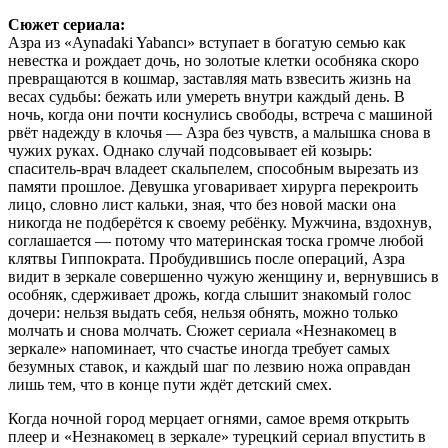
Сюжет сериала:
Азра из «Aynadaki Yabancı» вступает в богатую семью как
невестка и рождает дочь, но золотые клетки особняка скоро
превращаются в кошмар, заставляя мать взвесить жизнь на
весах судьбы: бежать или умереть внутри каждый день. В
ночь, когда они почти коснулись свободы, встреча с машиной
рвёт надежду в клочья — Азра без чувств, а малышка снова в
чужих руках. Однако случай подсовывает ей козырь:
спаситель-врач владеет скальпелем, способным вырезать из
памяти прошлое. Девушка уговаривает хирурга перекроить
лицо, словно лист кальки, зная, что без новой маски она
никогда не подберётся к своему ребёнку. Мужчина, вздохнув,
соглашается — потому что материнская тоска громче любой
клятвы Гиппократа. Пробудившись после операций, Азра
видит в зеркале совершенно чужую женщину и, вернувшись в
особняк, сдерживает дрожь, когда слышит знакомый голос
дочери: нельзя выдать себя, нельзя обнять, можно только
молчать и снова молчать. Сюжет сериала «Незнакомец в
зеркале» напоминает, что счастье иногда требует самых
безумных ставок, и каждый шаг по лезвию ножа оправдан
лишь тем, что в конце пути ждёт детский смех.
Когда ночной город мерцает огнями, самое время открыть
плеер и «Незнакомец в зеркале» турецкий сериал впустить в