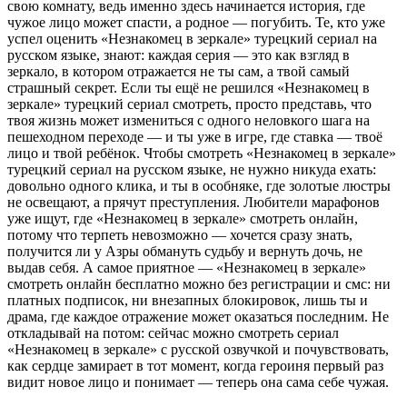
свою комнату, ведь именно здесь начинается история, где
чужое лицо может спасти, а родное — погубить. Те, кто уже
успел оценить «Незнакомец в зеркале» турецкий сериал на
русском языке, знают: каждая серия — это как взгляд в
зеркало, в котором отражается не ты сам, а твой самый
страшный секрет. Если ты ещё не решился «Незнакомец в
зеркале» турецкий сериал смотреть, просто представь, что
твоя жизнь может измениться с одного неловкого шага на
пешеходном переходе — и ты уже в игре, где ставка — твоё
лицо и твой ребёнок. Чтобы смотреть «Незнакомец в зеркале»
турецкий сериал на русском языке, не нужно никуда ехать:
довольно одного клика, и ты в особняке, где золотые люстры
не освещают, а прячут преступления. Любители марафонов
уже ищут, где «Незнакомец в зеркале» смотреть онлайн,
потому что терпеть невозможно — хочется сразу знать,
получится ли у Азры обмануть судьбу и вернуть дочь, не
выдав себя. А самое приятное — «Незнакомец в зеркале»
смотреть онлайн бесплатно можно без регистрации и смс: ни
платных подписок, ни внезапных блокировок, лишь ты и
драма, где каждое отражение может оказаться последним. Не
откладывай на потом: сейчас можно смотреть сериал
«Незнакомец в зеркале» с русской озвучкой и почувствовать,
как сердце замирает в тот момент, когда героиня первый раз
видит новое лицо и понимает — теперь она сама себе чужая.